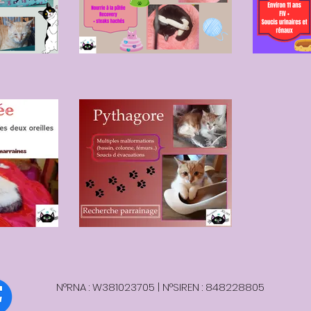
N°RNA : W381023705 | N°SIREN : 848228805